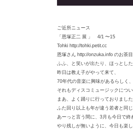
ご近所ニュース
「恩塚正二 展 」 4/1 〜15
Tohki http://tohki.petit.cc
恩塚さん http://onzuka.info
ふふ、と笑いが出たり、ほっとした
昨日は教え子がやって来て、
70年代の音楽に興味があるらしく
それもディスコミュージックについ
まあ、よく踊りに行っておりました
ふた回り以上も年が違う若者と同じ
あーっと言う間に、3月も今日で終
やり残しが無いように、今日も楽し