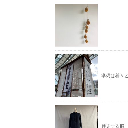
準備は着々
伴走する服