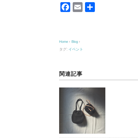
F
E
共
a
m
有
c
ail
e
Home
›
Blog
›
b
タグ:
イベント
o
o
k
関連記事