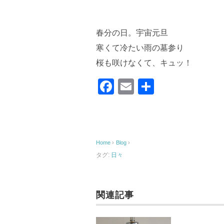
春分の日。宇宙元旦
寒くて冷たい雨の墓参り
桜も咲けなくて、キュッ！
F
E
共
a
m
有
c
ail
e
Home
›
Blog
›
b
タグ:
日々
o
o
k
関連記事