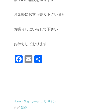
お気軽にお立ち寄り下さいませ
お喋りしにいらして下さい
お待ちしております
F
E
共
a
m
有
c
ail
e
b
o
Home
›
Blog
›
ホームスパンリネン
o
タグ:
制作