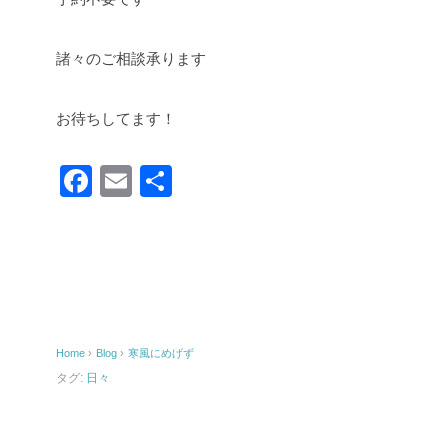
諸々のご相談承ります
お待ちしてます！
F
E
共
a
m
有
c
ail
e
b
o
Home
›
Blog
›
寒風にめげず
o
タグ:
日々
k