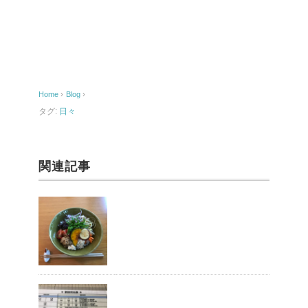
c
ail
e
b
o
Home
›
Blog
›
o
タグ:
日々
k
関連記事