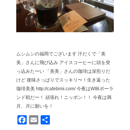
ムシムシの福岡でございます
汗だくで「美
美」さんに飛び込み
アイスコーヒーに頭を突
っ込みたーい
「美美」さんの珈琲は深煎りだ
けど
後味さっぱりでスッキリ〜！生き返った
珈琲美美 http://cafebimi.com/
今夜はW杯ポーラ
ンド戦だー！
頑張れ！ニッポン！！
今夜は満
月、月に願いを！
F
E
共
a
m
有