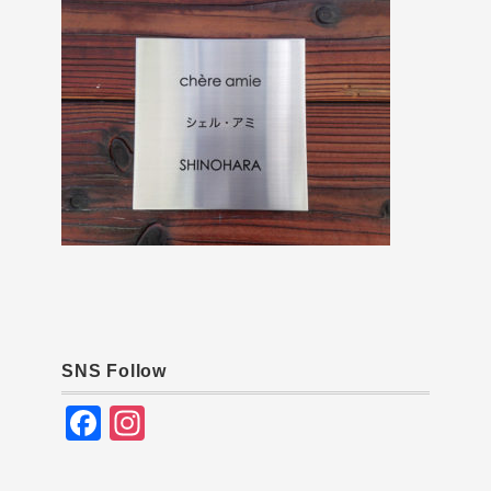
SNS Follow
F
In
a
st