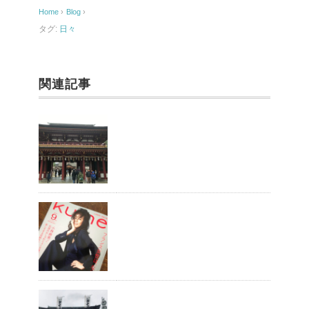
o
Home
›
Blog
›
o
タグ:
日々
k
関連記事