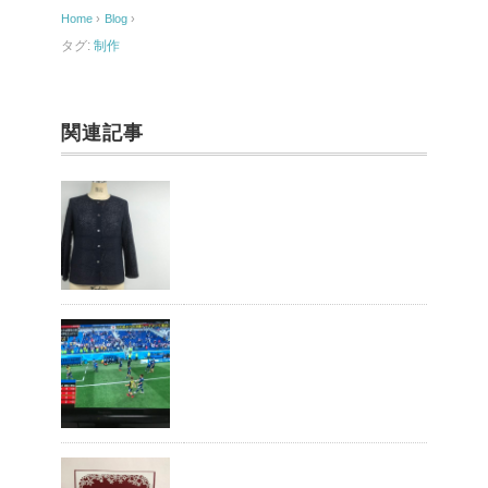
o
Home
›
Blog
›
o
タグ:
制作
k
関連記事