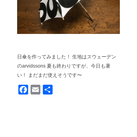
日傘を作ってみました！
生地はスウェーデン
のarvidssons
夏も終わりですが、今日も暑
い！
まだまだ使えそうです〜
F
E
共
a
m
有
c
ail
e
b