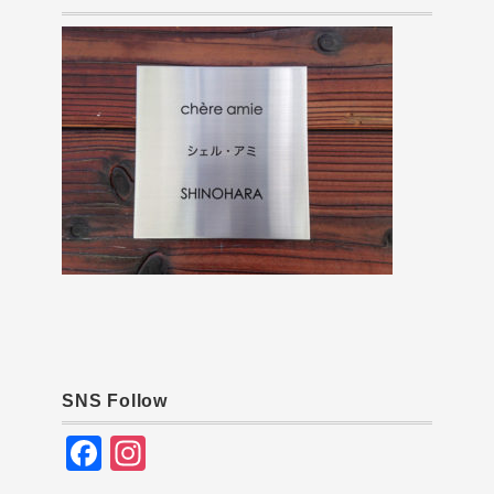
SNS Follow
F
In
a
st