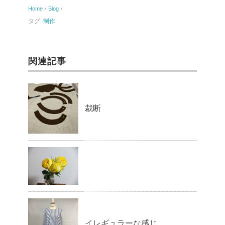
o
Home
›
Blog
›
o
タグ:
制作
k
関連記事
裁断
イレギュラーな感じ