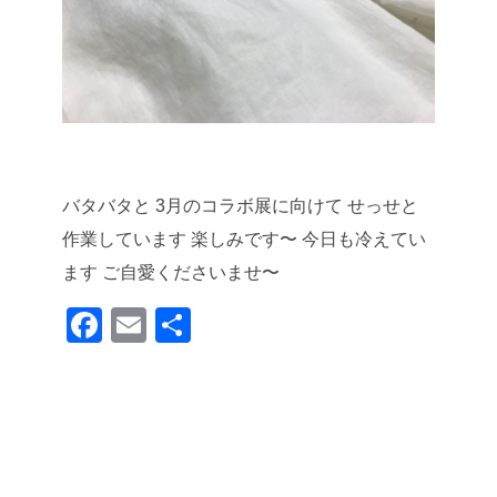
バタバタと
3月のコラボ展に向けて
せっせと
作業しています
楽しみです〜
今日も冷えてい
ます
ご自愛くださいませ〜
F
E
共
a
m
有
c
ail
e
b