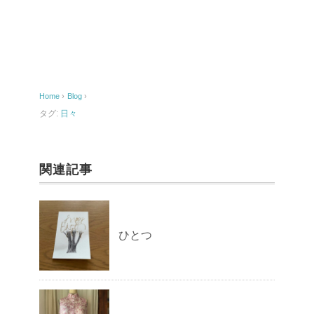
c
ail
e
b
o
Home
›
Blog
›
o
タグ:
日々
k
関連記事
ひとつ