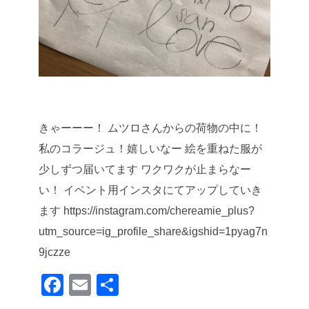
きゃーーー！
ムツロさんからの荷物の中に！
私のコラージュ！嬉しいなー
絵を重ねた服が
少しずつ届いてます
ワクワクが止まらなー
い！
イベント用インスタにてアップしていき
ます
https://instagram.com/chereamie_plus?
utm_source=ig_profile_share&igshid=1pyag7n
9jczze
F
E
共
a
m
有