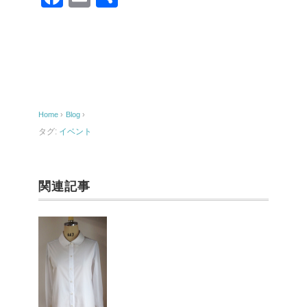
a
m
有
c
ail
e
b
o
Home
›
Blog
›
o
タグ:
イベント
k
関連記事