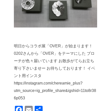
明日からコラボ展「OVER」が始まります！
0202さんから「OVER」をテーマにした
ブロ
ーチが色々届いています
お散歩がてらお立ち
寄り下さいませー
お待ちしております！
イベ
ント用インスタ
https://instagram.com/chereamie_plus?
utm_source=ig_profile_share&igshid=11to8r38
6p053
F
E
共