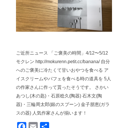
ご近所ニュース
「ご褒美の時間」4/12〜5/12
モクレン http://mokurenn.petit.cc/banana/
自分
へのご褒美に冷たくて甘いおやつを食べる
ア
イスクリームやパフェを食べる時の道具を
5人
の作家さんに作って貰ったそうです。
さかい
あつし(木の匙)・石原稔久(陶器)
石木文(陶
器)・三輪周太郎(銀のスプーン)
金子朋恵(ガラ
スの器) 人気作家さんが揃います！
F
E
共