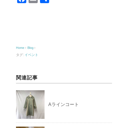
a
m
有
c
ail
e
b
o
Home
›
Blog
›
o
タグ:
イベント
k
関連記事
Aラインコート