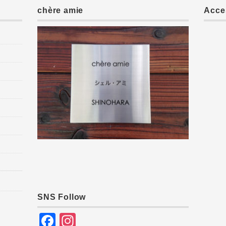
chère amie
Acce
SNS Follow
F
In