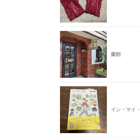
蘭館
イン・マイ