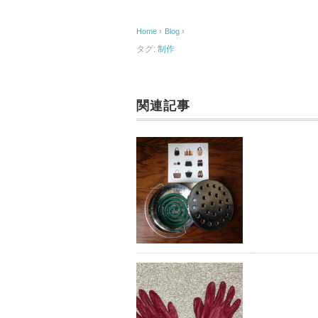
e
Home
›
Blog
›
b
タグ:
制作
o
o
k
関連記事