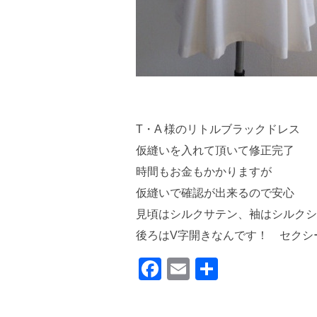
T・A 様のリトルブラックドレス
仮縫いを入れて頂いて修正完了
時間もお金もかかりますが
仮縫いで確認が出来るので安心
見頃はシルクサテン、袖はシルクシ
後ろはV字開きなんです！ セクシ
F
E
共
a
m
有
c
ail