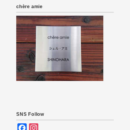
chère amie
SNS Follow
F
In