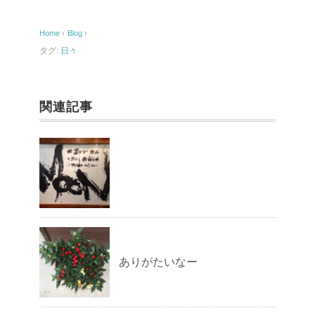
b
o
Home
›
Blog
›
o
タグ:
日々
k
関連記事
ありがたいなー