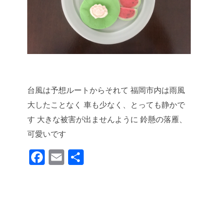
台風は予想ルートからそれて
福岡市内は雨風
大したことなく
車も少なく、とっても静かで
す
大きな被害が出ませんように
鈴懸の落雁、
可愛いです
F
E
共
a
m
有
c
ail
e