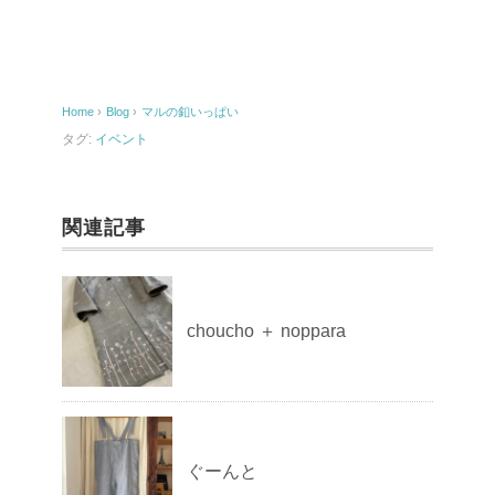
e
b
o
Home
›
Blog
›
マルの釦いっぱい
o
タグ:
イベント
k
関連記事
choucho ＋ noppara
ぐーんと