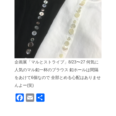
企画展「マルとストライプ」8/23〜27
何気に
人気のマル釦一杯のブラウス
釦ホールは間隔
をあけて6個なので
全部とめる心配はありませ
んよー(笑)
F
E
共
a
m
有
c
ail