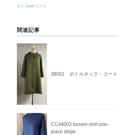
o
タグ:
basic-コート
k
関連記事
38001 ボトルネック・コート
CC44003 bosom shirt one-
piace stripe