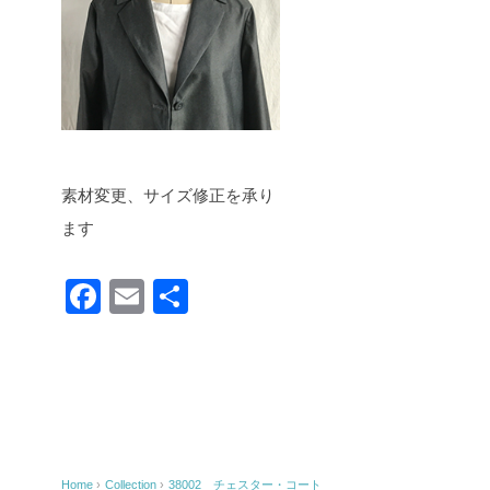
素材変更、サイズ修正を承り
ます
F
E
共
a
m
有
c
ail
e
b
o
Home
›
Collection
›
38002 チェスター・コート