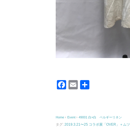
F
E
共
a
m
有
c
ail
e
Home
›
Event
›
49001 白×白 ベルギーリネン
b
タグ:
2019.3.21〜25 コラボ展「OVER」＋