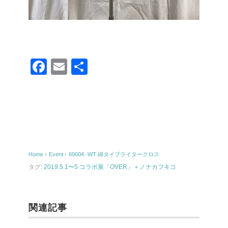
F
E
共
a
m
有
c
ail
e
b
o
Home
›
Event
›
69004 -WT 綿タイプライタークロス
o
タグ:
2019.5.1〜5 コラボ展「OVER」＋ノナカフキコ
k
関連記事