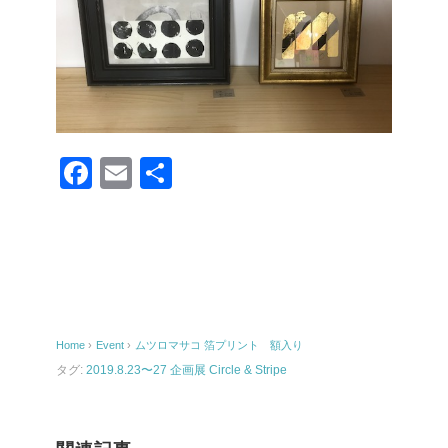
F
E
共
a
m
有
c
ail
e
b
o
Home
›
Event
›
ムツロマサコ 箔プリント 額入り
o
タグ:
2019.8.23〜27 企画展 Circle & Stripe
k