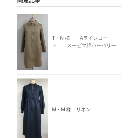
関連記事
T・N 様 Aラインコー
ト スーピマ綿バーバリー
M・M 様 リネン