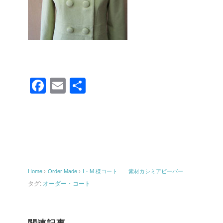
F
E
共
a
m
有
c
ail
e
b
o
Home
›
Order Made
›
I・M 様コート 素材カシミアビーバー
o
タグ:
オーダー・コート
k