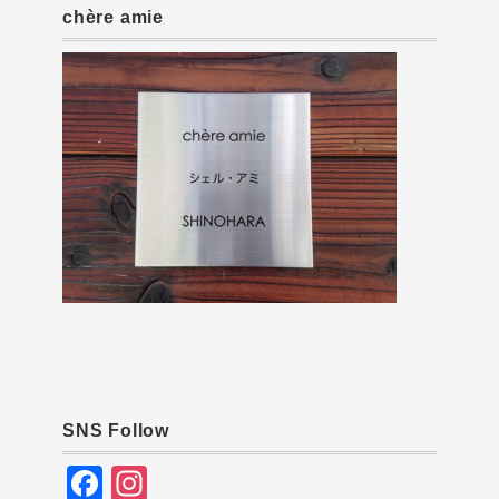
chère amie
SNS Follow
F
In