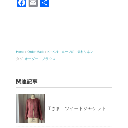
F
E
共
a
m
有
c
ail
e
b
o
Home
›
Order Made
›
K・K 様 ループ釦 素材リネン
o
タグ:
オーダー・ブラウス
k
関連記事
Tさま ツイードジャケット