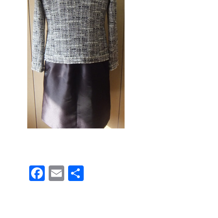
F
E
共
a
m
有
c
ail