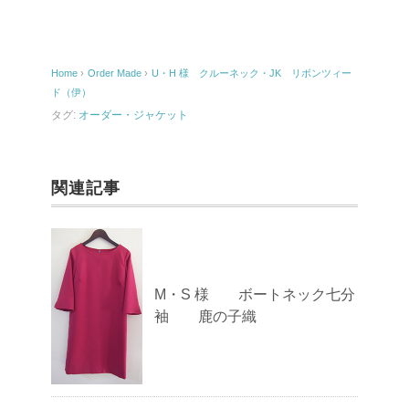
e
b
o
Home
›
Order Made
›
U・H 様 クルーネック・JK リボンツィー
o
ド（伊）
k
タグ:
オーダー・ジャケット
関連記事
M・S 様 ボートネック七分
袖 鹿の子織