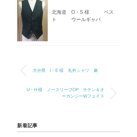
北海道 O・S 様 ベス
ト ウールギャバ
大分県 I・E 様 丸衿シャツ 麻
U・H 様 ノースリーブOP サテン＆オ
ーガンジーWフェイス
新着記事