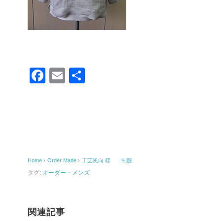
F
E
共
a
m
有
c
ail
e
b
o
Home
›
Order Made
›
工芸風向 様 制服
o
タグ:
オーダー・メンズ
k
関連記事