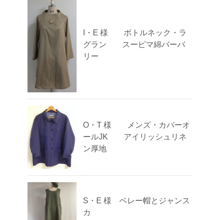
I・E 様 ボトルネック・ラ
グラン スーピマ綿バーバ
リー
O・T 様 メンズ・カバーオ
ールJK アイリッシュリネ
ン厚地
S・E 様 ベレー帽とジャンス
カ