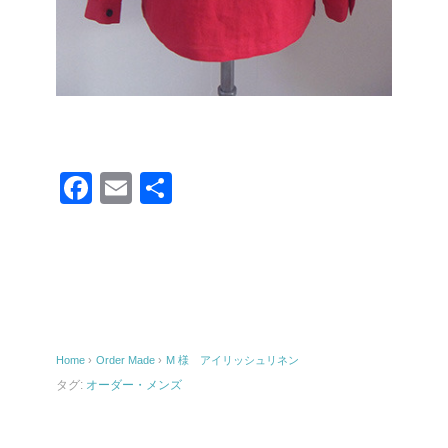
F
E
共
a
m
有
c
ail
e
b
o
Home
›
Order Made
›
M 様 アイリッシュリネン
o
タグ:
オーダー・メンズ
k