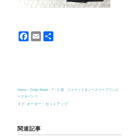
F
E
共
a
m
有
c
ail
e
b
o
Home
›
Order Made
›
T・C 様 ジャケット＆ノースリーブワンピ
o
ース＆パンツ
k
タグ:
オーダー・セットアップ
関連記事