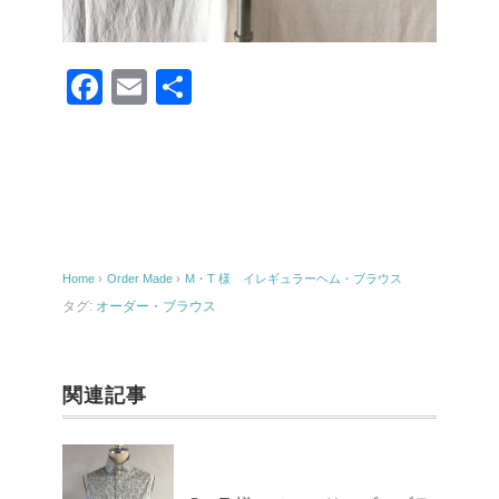
F
E
共
a
m
有
c
ail
e
b
o
Home
›
Order Made
›
M・T 様 イレギュラーヘム・ブラウス
o
タグ:
オーダー・ブラウス
k
関連記事