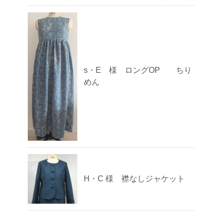
s・E 様 ロングOP ちり
めん
H・C 様 襟なしジャケット