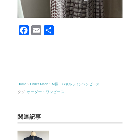
F
E
共
a
m
有
c
ail
e
b
o
Home
›
Order Made
›
M様 パネルラインワンピース
o
タグ:
オーダー・ワンピース
k
関連記事