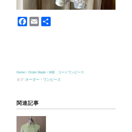
F
E
共
a
m
有
c
ail
e
b
o
Home
›
Order Made
›
M様 コートワンピース
o
タグ:
オーダー・ワンピース
k
関連記事