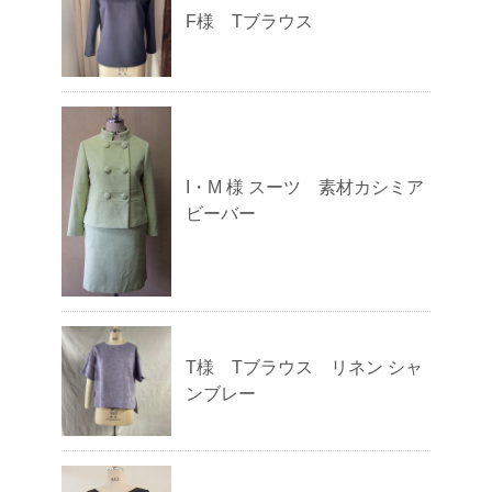
F様 Tブラウス
I・M 様 スーツ 素材カシミア
ビーバー
T様 Tブラウス リネン シャ
ンブレー