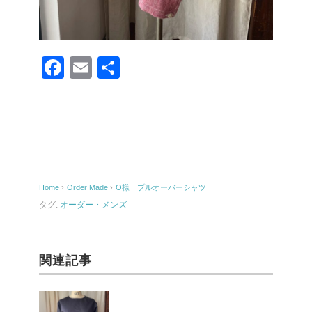
F
E
共
a
m
有
c
ail
e
b
o
Home
›
Order Made
›
O様 プルオーバーシャツ
o
タグ:
オーダー・メンズ
k
関連記事