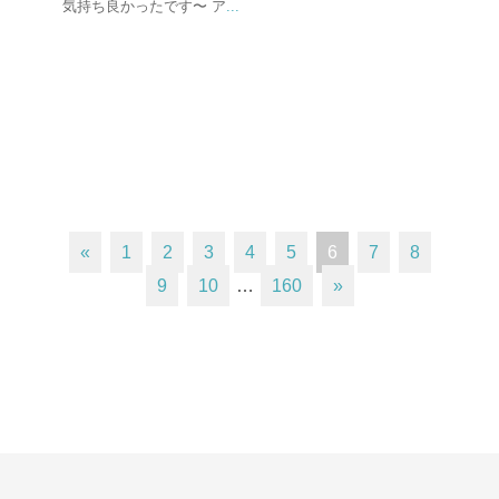
気持ち良かったです〜 ア
...
«
1
2
3
4
5
6
7
8
9
10
…
160
»