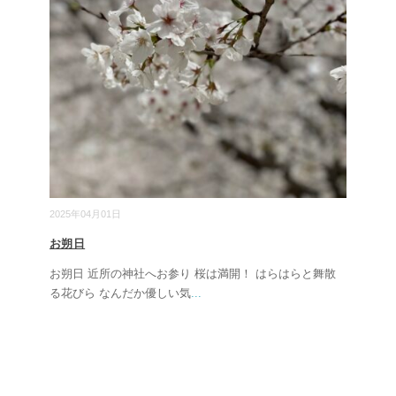
2025年04月01日
お朔日
お朔日 近所の神社へお参り 桜は満開！ はらはらと舞散
る花びら なんだか優しい気
...