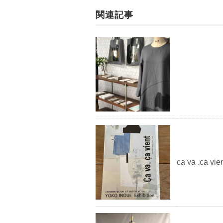
o
k
関連記事
ca va .ca vie