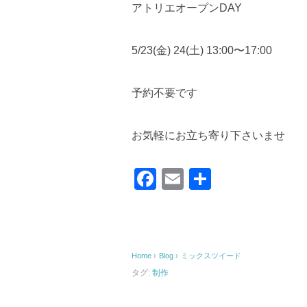
アトリエオープンDAY
5/23(金) 24(土) 13:00〜17:00
予約不要です
お気軽にお立ち寄り下さいませ
F
E
共
a
m
有
c
ail
e
Home
›
Blog
›
ミックスツイード
b
タグ:
制作
o