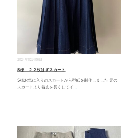
2024年02月06日
S様 ２２枚はぎスカート
S様お気に入りのスカートから型紙を制作しました 元の
スカートより着丈を長くしてイ
...