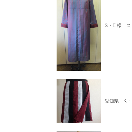
S・E 様 
愛知県 K