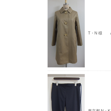
T・N 様
東京都 N・