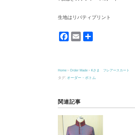
生地はリバティプリント
F
E
共
a
m
有
c
ail
e
Home
›
Order Made
›
Kさま フレアースカート
b
タグ:
オーダー・ボトム
o
o
k
関連記事