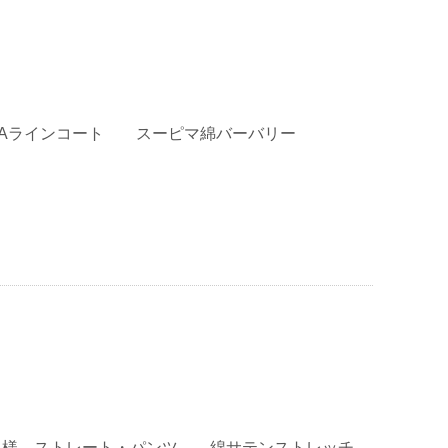
 Aラインコート スーピマ綿バーバリー
K 様 ストレート・パンツ 綿サテンストレッチ