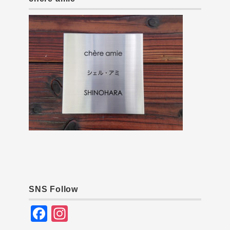
SNS Follow
F
In