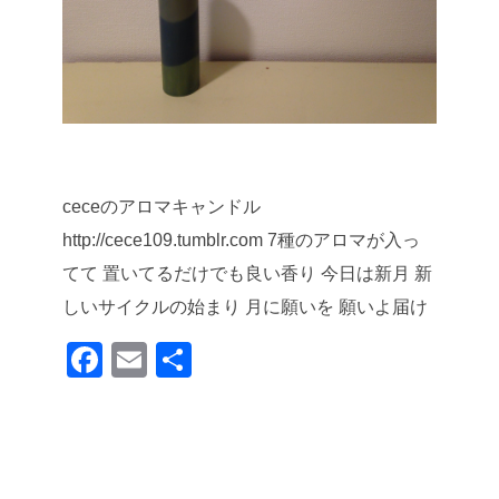
ceceのアロマキャンドル
http://cece109.tumblr.com
7種のアロマが入っ
てて
置いてるだけでも良い香り
今日は新月
新
しいサイクルの始まり
月に願いを 願いよ届け
F
E
共
a
m
有
c
ail
e