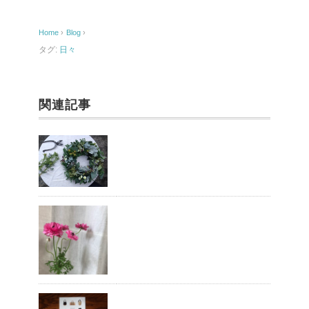
b
o
Home
›
Blog
›
o
タグ:
日々
k
関連記事