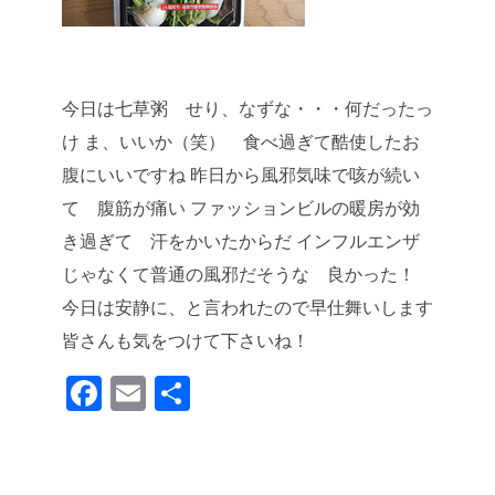
今日は七草粥 せり、なずな・・・何だったっ
け
ま、いいか（笑） 食べ過ぎて酷使したお
腹にいいですね
昨日から風邪気味で咳が続い
て 腹筋が痛い
ファッションビルの暖房が効
き過ぎて 汗をかいたからだ
インフルエンザ
じゃなくて普通の風邪だそうな 良かった！
今日は安静に、と言われたので早仕舞いします
皆さんも気をつけて下さいね！
F
E
共
a
m
有
c
ail