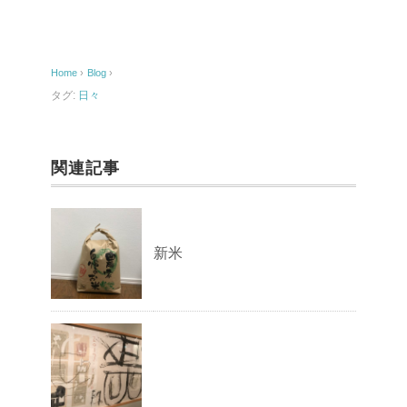
e
b
o
Home
›
Blog
›
o
タグ:
日々
k
関連記事
新米