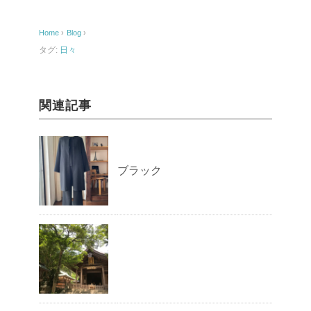
b
o
Home
›
Blog
›
o
タグ:
日々
k
関連記事
ブラック