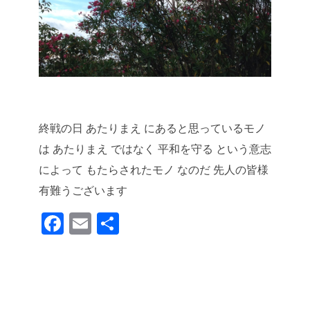
終戦の日
あたりまえ にあると思っているモノ
は
あたりまえ ではなく
平和を守る という意志
によって
もたらされたモノ なのだ
先人の皆様
有難うございます
F
E
共
a
m
有
c
ail
e