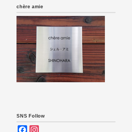
chère amie
SNS Follow
F
In