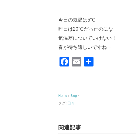
今日の気温は5°C
昨日は20°Cだったのにな
気温差についていけない！
春が待ち遠しいですねー
F
E
共
a
m
有
c
ail
e
Home
›
Blog
›
b
タグ:
日々
o
o
k
関連記事