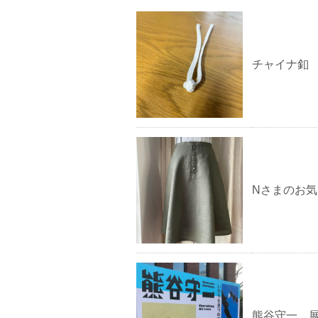
チャイナ釦
Nさまのお
熊谷守一 