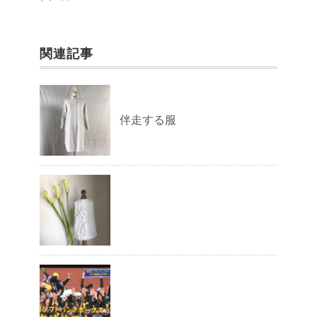
k
関連記事
伴走する服