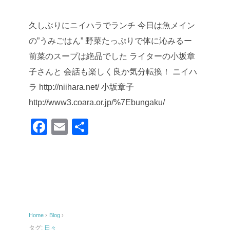
久しぶりにニイハラでランチ
今日は魚メイン
の”うみごはん”
野菜たっぷりで体に沁みるー
前菜のスープは絶品でした
ライターの小坂章
子さんと
会話も楽しく良か気分転換！
ニイハ
ラ http://niihara.net/
小坂章子
http://www3.coara.or.jp/%7Ebungaku/
F
E
共
a
m
有
c
ail
e
b
o
Home
›
Blog
›
o
タグ:
日々