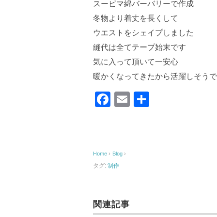
スーピマ綿バーバリーで作成
冬物より着丈を長くして
ウエストをシェイプしました
縫代は全てテープ始末です
気に入って頂いて一安心
暖かくなってきたから活躍しそうで
F
E
共
a
m
有
c
ail
e
Home
›
Blog
›
b
タグ:
制作
o
o
k
関連記事