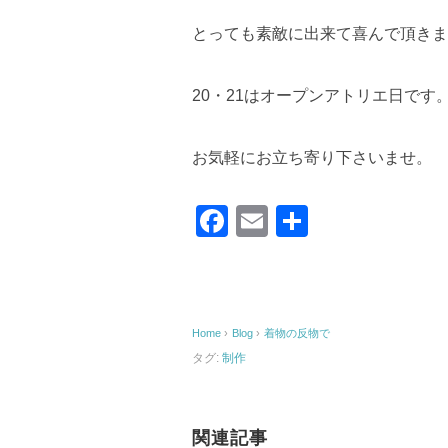
とっても素敵に出来て喜んで頂きま
20・21はオープンアトリエ日です
お気軽にお立ち寄り下さいませ。
F
E
共
a
m
有
c
ail
e
Home
›
Blog
›
着物の反物で
b
タグ:
制作
o
o
k
関連記事