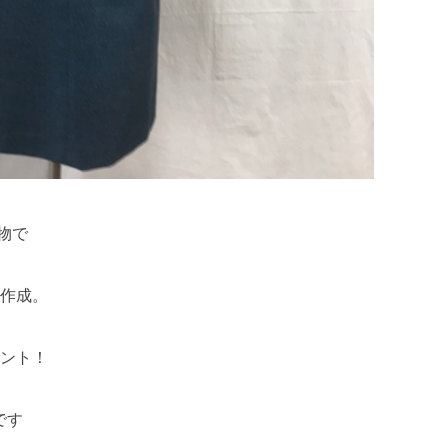
物で
作成。
ント！
です