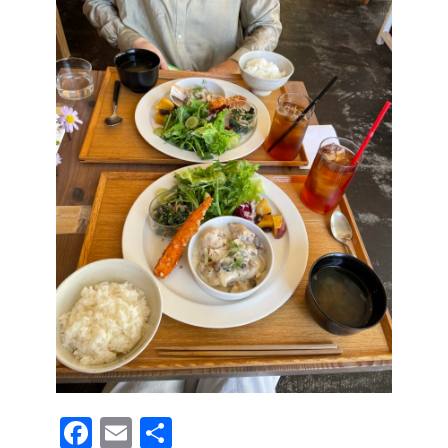
F
E
共