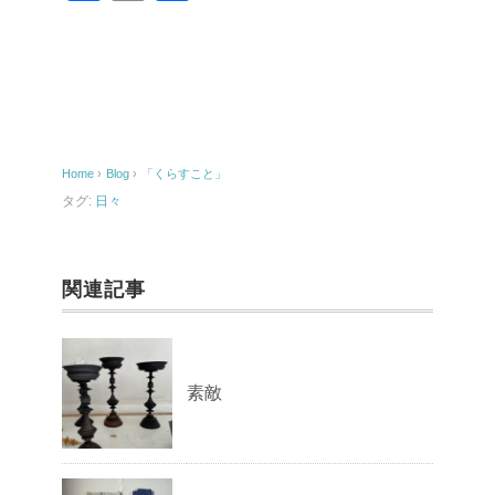
a
m
有
c
ail
e
b
o
Home
›
Blog
›
「くらすこと」
o
タグ:
日々
k
関連記事
素敵