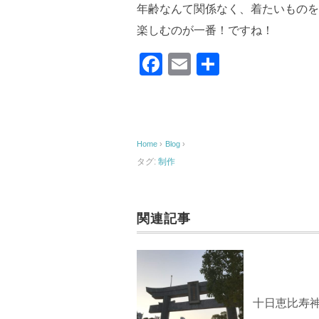
年齢なんて関係なく、着たいものを
楽しむのが一番！ですね！
F
E
共
a
m
有
c
ail
e
Home
›
Blog
›
b
タグ:
制作
o
o
k
関連記事
十日恵比寿