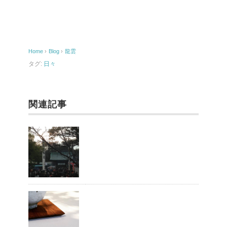
e
b
o
Home
›
Blog
›
龍雲
o
タグ:
日々
k
関連記事