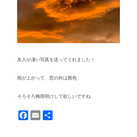
友人が凄い写真を送ってくれました！
雨が上がって、窓の外は茜色
そろそろ梅雨明けして欲しいですね
F
E
共
a
m
有
c
ail