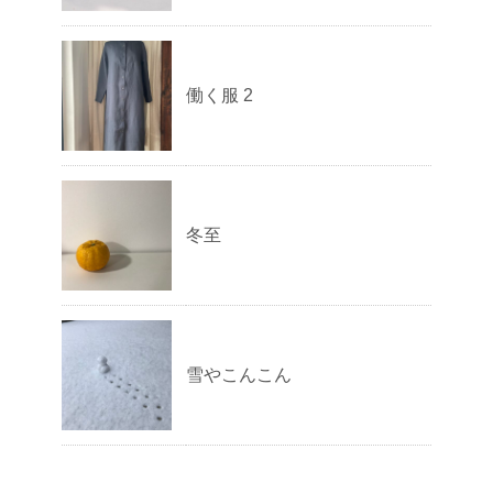
働く服 2
冬至
雪やこんこん