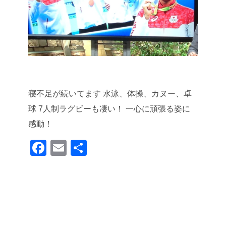
寝不足が続いてます
水泳、体操、カヌー、卓
球
7人制ラグビーも凄い！
一心に頑張る姿に
感動！
F
E
共
a
m
有
c
ail
e
b