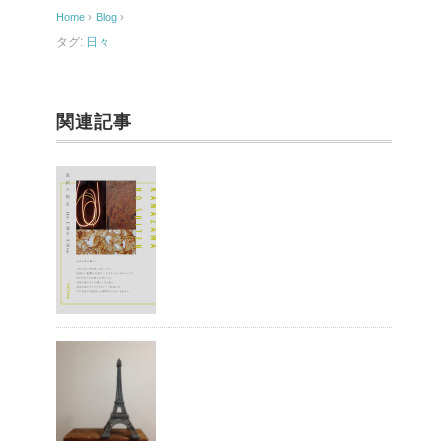
o
Home
›
Blog
›
o
タグ:
日々
k
関連記事