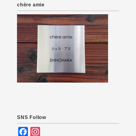
chère amie
SNS Follow
F
In