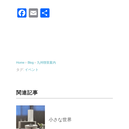
F
E
共
a
m
有
c
ail
e
b
o
Home
›
Blog
›
九州喫茶案内
o
タグ:
イベント
k
関連記事
小さな世界