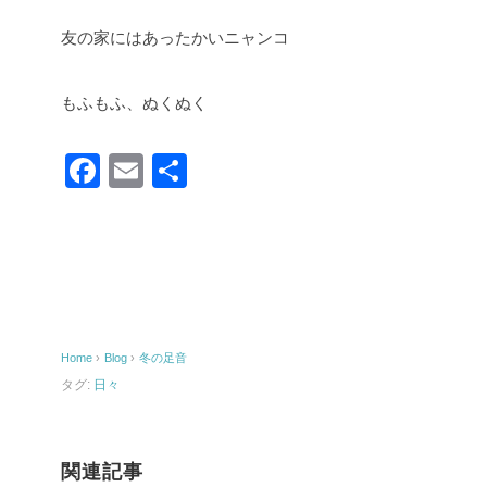
友の家にはあったかいニャンコ
もふもふ、ぬくぬく
F
E
共
a
m
有
c
ail
e
b
o
Home
›
Blog
›
冬の足音
o
タグ:
日々
k
関連記事