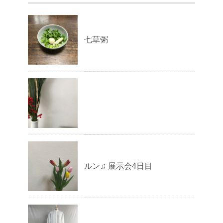
七草粥
ルン♫ 展示会4日目