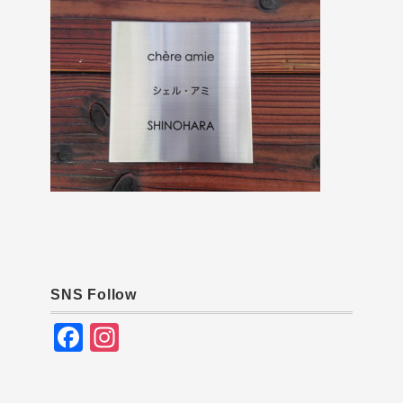
SNS Follow
F
In
a
st
c
a