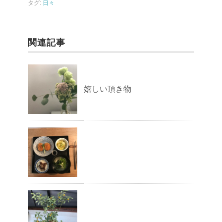
o
タグ:
日々
k
関連記事
嬉しい頂き物