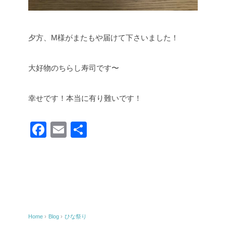
夕方、M様がまたもや届けて下さいました！
大好物のちらし寿司です〜
幸せです！本当に有り難いです！
F
E
共
a
m
有
c
ail
e
b
o
Home
›
Blog
›
ひな祭り