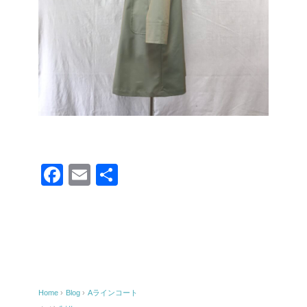
F
E
共
a
m
有
c
ail
e
b
o
Home
›
Blog
›
Aラインコート
o