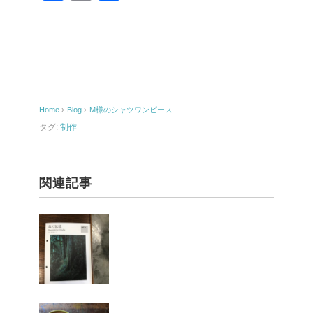
a
m
有
c
ail
e
b
o
Home
›
Blog
›
M様のシャツワンピース
o
タグ:
制作
k
関連記事