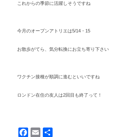
これからの季節に活躍しそうですね
今月のオープンアトリエは5/14・15
お散歩がてら、気分転換にお立ち寄り下さい
ワクチン接種が順調に進むといいですね
ロンドン在住の友人は2回目も終了って！
F
E
共