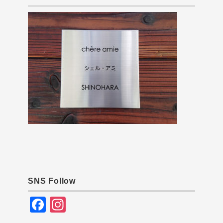
SNS Follow
F
In
a
st