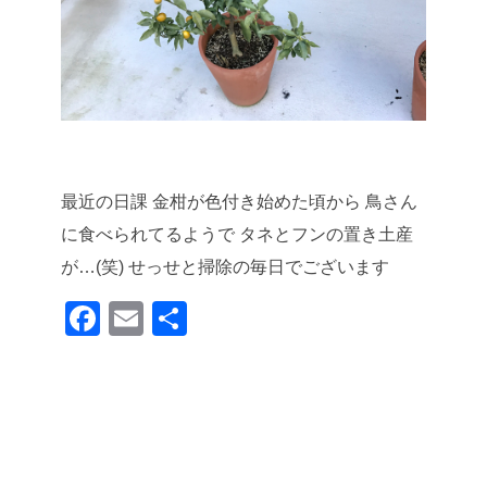
最近の日課
金柑が色付き始めた頃から
鳥さん
に食べられてるようで
タネとフンの置き土産
が…(笑)
せっせと掃除の毎日でございます
F
E
共
a
m
有
c
ail
e
b