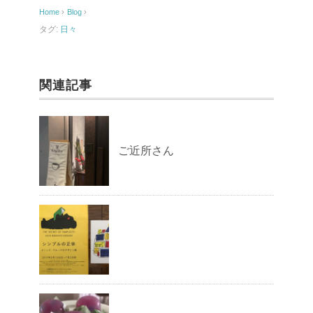
o
Home
›
Blog
›
o
タグ:
日々
k
関連記事
ご近所さん