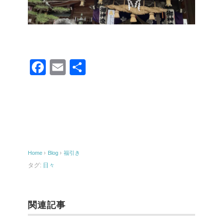
F
E
共
a
m
有
c
ail
e
b
o
Home
›
Blog
›
福引き
o
タグ:
日々
k
関連記事