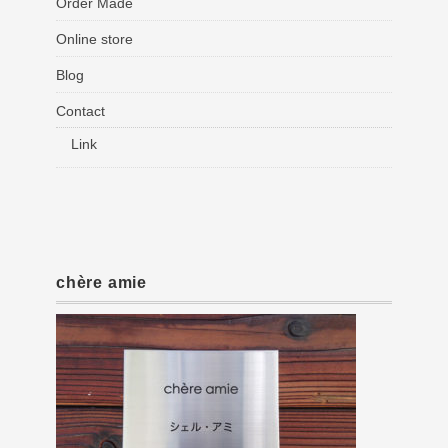
Order Made
Online store
Blog
Contact
Link
chère amie